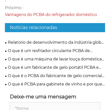
-
Próximo :
Vantagens do PCBA do refrigerador doméstico
Notícias relacionadas
Relatório de desenvolvimento da indústria global
de PCBA de 2026: experiência de fabricação,
O que é um resfriador circulante PCBA de
experiência em engenharia e confiabilidade da
laboratório e por que ele é importante para o
O que é uma máquina de lavar louça doméstica
cadeia de suprimentos
controle preciso da temperatura
PCBA e como ela controla as máquinas de lavar
O que é um fabricante de gelo portátil PCBA e
louça modernas
como ele controla a produção de gelo
O que é o PCBA do fabricante de gelo comercial
e por que ele é fundamental para o desempenho
O que é PCBA para gabinete de vinho e por que
da máquina de gelo
ele é fundamental para sistemas inteligentes de
armazenamento de vinho
Deixe-me uma mensagem