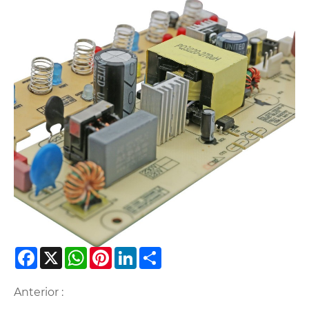
Facebook
X
WhatsApp
Pinterest
LinkedIn
Share
Anterior :